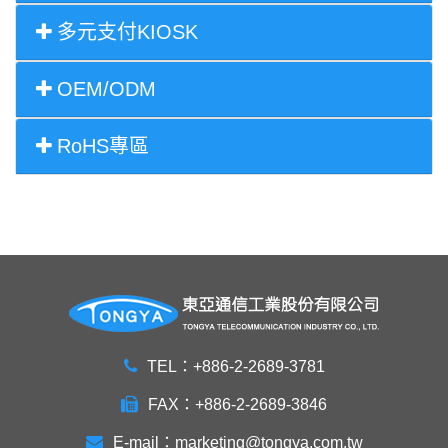
多元支付KIOSK
OEM/ODM
RoHS專區
TEL：+886-2-2689-3781
FAX：+886-2-2689-3846
E-mail：
marketing@tongya.com.tw